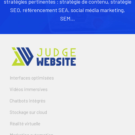
stratégies pertinentes : stratégie de contenu, stratégie
SEO, référencement SEA, social média marketing,
SEM…
Interfaces optimisées
Vidéos immersives
Chatbots intégrés
Stockage sur cloud
Réalité virtuelle